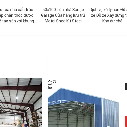
c tòa nhà cấu trúc
50x100 Tòa nhà Sango
Dịch vụ xử lý hàn Đồ
ép chăn thóc được
Garage Cửa hàng lưu trữ
xe Đỗ xe Xây dựng 
 tạo sẵn với khung
Metal Shed Kit Steel
Kho dự chế
chính thép hình H
Structural Prefabricated
Design Dự án Xây dựng