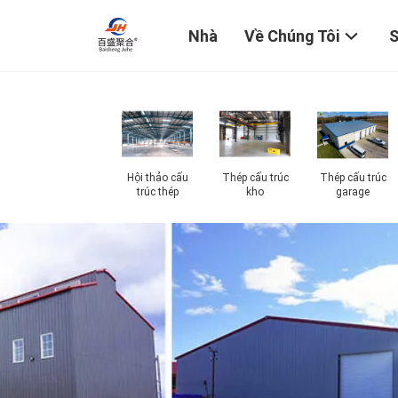
Nhà
Về Chúng Tôi
Hội thảo cấu
Thép cấu trúc
Thép cấu trúc
trúc thép
kho
garage