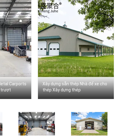
etal Carports
Xây dựng sẵn thép Nhà để xe cho
 trượt
thép Xây dựng thép