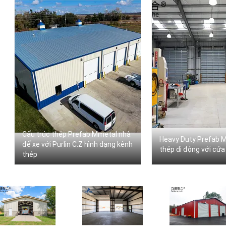
GỬI ĐI
Cấu trúc thép Prefab Mmetal nhà
Heavy Duty Prefab M
để xe với Purlin C.Z hình dạng kênh
thép di động với cửa
thép