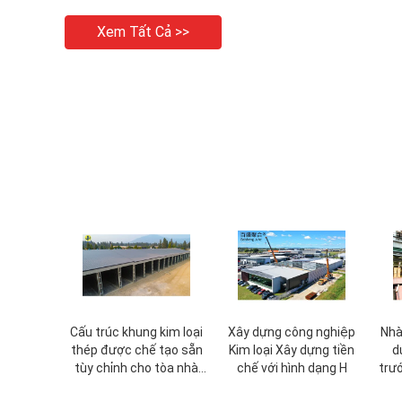
Xem Tất Cả >>
Cấu trúc khung kim loại
Xây dựng công nghiệp
Nhà
thép được chế tạo sẵn
Kim loại Xây dựng tiền
d
tùy chỉnh cho tòa nhà
chế với hình dạng H
trư
cấp Q235 Q355B