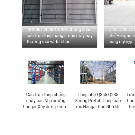
ISO9001 2008/CE/BV Chứng nhận
Q235 Q355 Cấ
cấu trúc thép hangar cho máy bay
chế Hangar c
thương mại và tư nhân
công nghiệp
Cấu trúc thép chống
Thép nhẹ Q355 Q235
Lượ
cháy cao Nhà xưởng
Khung Prefab Thép cấu
hàn
hangar Xây dựng khung
trúc Hangar Cho Nhà kho
ha
trước xây dựng Hội
Xưởng
bay
trường cho nông nghiệp
hà
Kho hàng