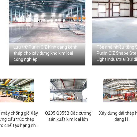
Lưu trữ Purlin C.Z hình dạng kênh
Tòa nhà nhiều tầng S
thép cho xây dựng kho kim loại
Purlin C.Z Shape Ste
công nghiệp
Light Industrial Build
 máy chống gió Xây
Q235 Q355B Các xưởng
Xây dựng dải thép 
ựng cấu trúc thép
sản xuất kim loại lớn
dạng H
ớc chế tạo hạng nhẹ
Q235 Q355B