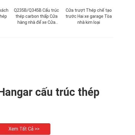
 xách
Q235B/Q345B Cấu trúc
Cửa trượt Thép chế tạo
thép
thép carbon thấp Cửa
trước Hai xe garage Tòa
hàng nhà để xe Cửa
nhà kim loại
hàng lưu trữ cho nhà để
xe kim loại được chế tạo
sẵn
Hangar cấu trúc thép
Xem Tất Cả >>