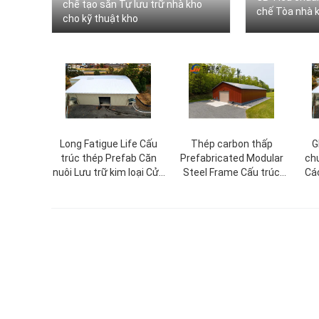
chế tạo sẵn Tự lưu trữ nhà kho
chế Tòa nhà
cho kỹ thuật kho
Long Fatigue Life Cấu
Thép carbon thấp
G
trúc thép Prefab Căn
Prefabricated Modular
ch
nuôi Lưu trữ kim loại Cửa
Steel Frame Cấu trúc
Cá
hàng kho Xây dựng Bộ
Xây dựng
sẵn
quần áo khung mái nhà