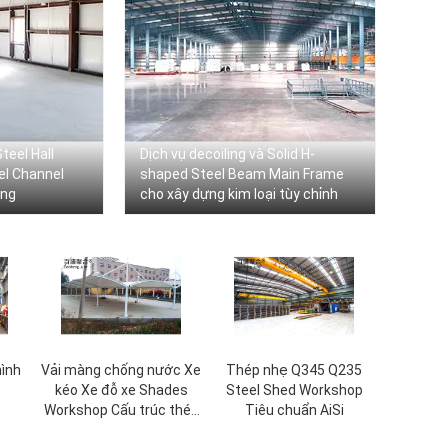
teel Hall
Dịch vụ decoiling và Solid H-
el Channel
shaped Steel Beam Main Frame
ing
cho xây dựng kim loại tùy chỉnh
hình
Vải màng chống nước Xe
Thép nhẹ Q345 Q235
kéo Xe đỗ xe Shades
Steel Shed Workshop
Workshop Cấu trúc thép
Tiêu chuẩn AiSi
OEM ODM