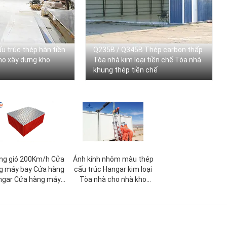
u trúc thép hàn tiền
Q235B / Q345B Thép carbon thấp
ho xây dựng kho
Tòa nhà kim loại tiền chế Tòa nhà
khung thép tiền chế
ng gió 200Km/h Cửa
Ánh kính nhôm màu thép
g máy bay Cửa hàng
cấu trúc Hangar kim loại
ngar Cửa hàng máy
Tòa nhà cho nhà kho
 kim loại Prefab Cửa
xưởng chế tạo sẵn
ng hangar máy bay
tiêu chuẩn ASTM