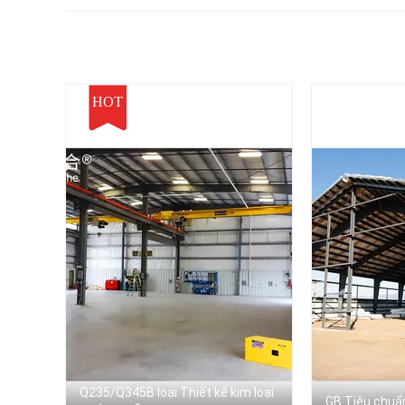
HOT
Q235/Q345B loại Thiết kế kim loại
GB Tiêu chuẩn