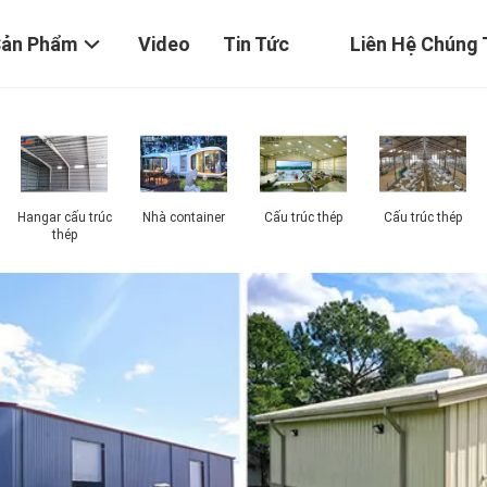
Sản Phẩm
Video
Tin Tức
Liên Hệ Chúng 
Hangar cấu trúc
Nhà container
Cấu trúc thép
Cấu trúc thép
thép