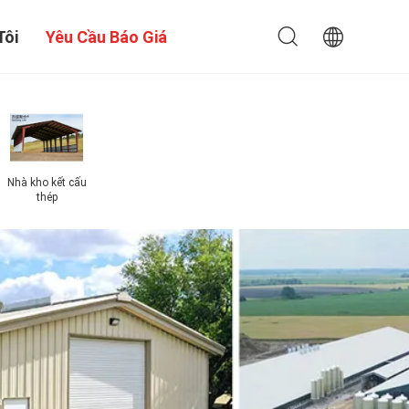
Tôi
Yêu Cầu Báo Giá
Nhà kho kết cấu
Hội thảo cấu
Th
thép
trúc thép