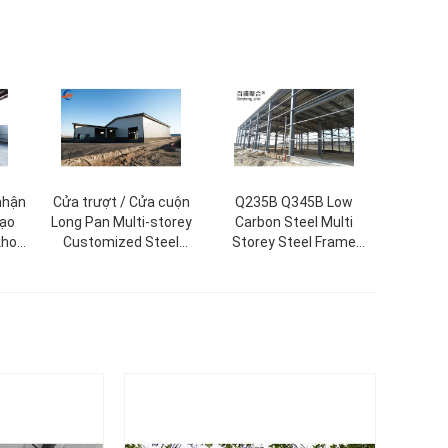
nhận
Cửa trượt / Cửa cuộn
Q235B Q345B Low
tạo
Long Pan Multi-storey
Carbon Steel Multi
kho
Customized Steel
Storey Steel Frame
Structure Warehouse
Construction Prefab
Steel Warehouse Nhà
kho thép