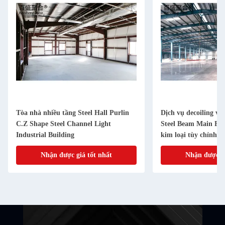
Tòa nhà nhiều tầng Steel Hall Purlin
Dịch vụ decoiling và
C.Z Shape Steel Channel Light
Steel Beam Main Fr
Industrial Building
kim loại tùy chỉnh
Nhận được giá tốt nhất
Nhận được gi