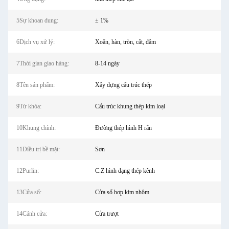
5Sự khoan dung:
± 1%
6Dịch vụ xử lý:
Xoắn, hàn, tròn, cắt, đâm
7Thời gian giao hàng:
8-14 ngày
8Tên sản phẩm:
Xây dựng cấu trúc thép
9Từ khóa:
Cấu trúc khung thép kim loại
10Khung chính:
Đường thép hình H rắn
11Điều trị bề mặt:
Sơn
12Purlin:
C.Z hình dạng thép kênh
13Cửa sổ:
Cửa sổ hợp kim nhôm
14Cánh cửa:
Cửa trượt