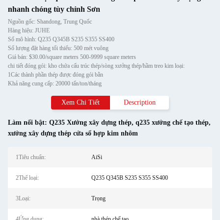
nhanh chóng tùy chỉnh Sơn
Nguồn gốc: Shandong, Trung Quốc
Hàng hiệu: JUHE
Số mô hình: Q235 Q345B S235 S355 SS400
Số lượng đặt hàng tối thiểu: 500 mét vuông
Giá bán: $30.00/square meters 500-9999 square meters
chi tiết đóng gói: kho chứa cấu trúc thép/sòng xưởng thép/hầm treo kim loại:
1Các thành phần thép được đóng gói bằn
Khả năng cung cấp: 20000 tấn/ton/tháng
Xem Chi Tiết
Description
Làm nổi bật:
Q235 Xưởng xây dựng thép
,
q235 xưởng chế tạo thép
,
xưởng xây dựng thép cửa sổ hợp kim nhôm
1Tiêu chuẩn:
AiSi
2Thể loại:
Q235 Q345B S235 S355 SS400
3Loại:
Trọng
4Ứng dụng:
nhà thép chế tạo