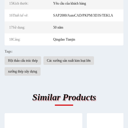
15Kích thước:
Yêu cầu của khách hàng
16Thiết kế vẽ:
SAP2000/AutoCAD/PKPM/3D3S/TEKLA
17Sử dụng:
50 năm
18Cảng:
Qingdao Tianjin
Tags:
Hội thảo cấu trúc thép
Các xưởng sản xuất kim loại lớn
xưởng thép xây dựng
Similar Products