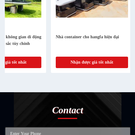
Nhà container cho hangfa hiện đại
Nhà chứa Villa Nhà 
tùy chỉnh Khách sạn
Capsule
Nhận được giá tốt nhất
Nhận được gi
Contact