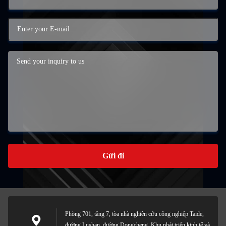
Gửi đi
Phòng 701, tầng 7, tòa nhà nghiên cứu công nghiệp Taide,
đường Lushan, đường Dongcheng, Khu phát triển kinh tế và