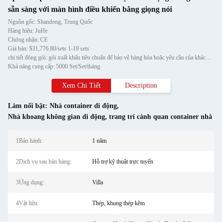
sẵn sàng với màn hình điều khiển bằng giọng nói
Nguồn gốc: Shandong, Trung Quốc
Hàng hiệu: JuHe
Chứng nhận: CE
Giá bán: $31,776.80/sets 1-19 sets
chi tiết đóng gói: gói xuất khẩu tiêu chuẩn để bảo vệ hàng hóa hoặc yêu cầu của khách hàng
Khả năng cung cấp: 5000 Set/Set/tháng
Xem Chi Tiết
Description
Làm nổi bật:
Nhà container di động
,
Nhà khoang không gian di động
,
trang trí cảnh quan container nhà
1Bảo hành:
1 năm
2Dịch vụ sau bán hàng:
Hỗ trợ kỹ thuật trực tuyến
3Ứng dụng:
Villa
4Vật liệu:
Thép, khung thép kẽm