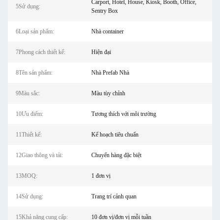
Carport, Hotel, House, Kiosk, Booth, Office,
5Sử dụng:
Sentry Box
6Loại sản phẩm:
Nhà container
7Phong cách thiết kế:
Hiện đại
8Tên sản phẩm:
Nhà Prefab Nhà
9Màu sắc:
Màu tùy chỉnh
10Ưu điểm:
Tương thích với môi trường
11Thiết kế:
Kế hoạch tiêu chuẩn
12Giao thông và tải:
Chuyển hàng đặc biệt
13MOQ:
1 đơn vị
14Sử dụng:
Trang trí cảnh quan
15Khả năng cung cấp:
10 đơn vị/đơn vị mỗi tuần