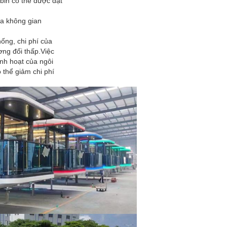
bin có thể được đặt
la không gian
hống, chi phí của
ng đối thấp.Việc
nh hoạt của ngôi
thể giảm chi phí