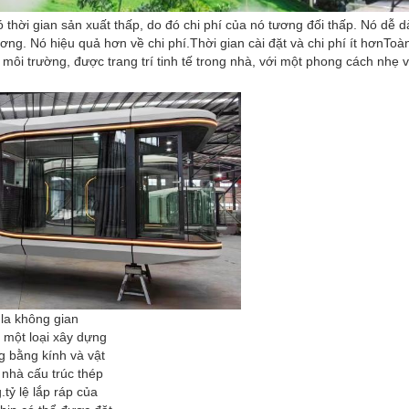
thời gian sản xuất thấp, do đó chi phí của nó tương đối thấp. Nó dễ d
ơng. Nó hiệu quả hơn về chi phí.Thời gian cài đặt và chi phí ít hơnToà
i môi trường, được trang trí tinh tế trong nhà, với một phong cách nhẹ 
GỬI ĐI
la không gian
 một loại xây dựng
 bằng kính và vật
a nhà cấu trúc thép
.tỷ lệ lắp ráp của