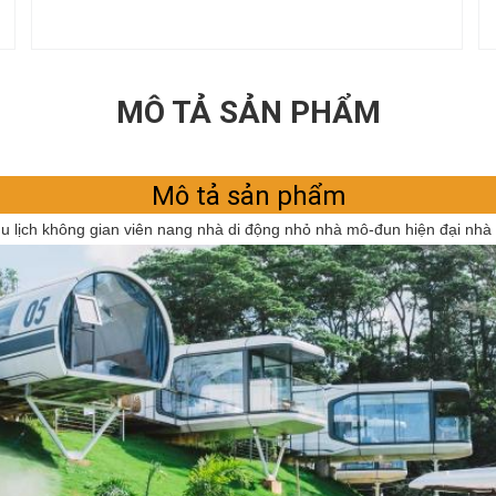
MÔ TẢ SẢN PHẨM
Mô tả sản phẩm
u lịch không gian viên nang nhà di động nhỏ nhà mô-đun hiện đại nhà 
Để lại lời nhắn
Chúng tôi sẽ gọi lại cho bạn sớm!