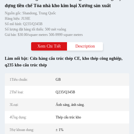
dựng tiền chế Tòa nhà kho kim loại Xưởng sản xuất
Nguồn gốc: Shandong, Trung Quốc
Hàng hiệu: JUHE
Số mô hình: Q235/Q345B
Số lượng đặt hàng tối thiểu: 500 mét vuông
Giá bán: $30.00/square meters 500-9999 square meters
Xem Chi Tiết
Description
Làm nổi bật:
Cửa hàng cấu trúc thép CE
,
kho thép công nghiệp
,
q235 kho cấu trúc thép
1Tiêu chuẩn:
GB
2Thể loại:
Q235/Q345B
3Loại:
Ánh sáng, ánh sáng.
4Ứng dụng:
Thép cấu trúc kho
5Sự khoan dung:
± 1%