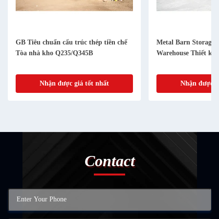
GB Tiêu chuẩn cấu trúc thép tiền chế
Metal Barn Storage 
Tòa nhà kho Q235/Q345B
Warehouse Thiết kế 
Nhận được giá tốt nhất
Nhận được gi
Contact