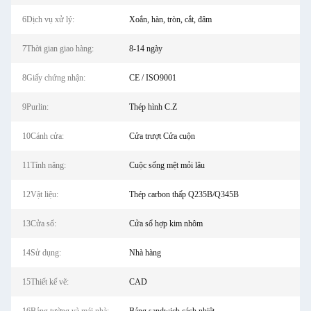
6Dịch vụ xử lý:
Xoắn, hàn, tròn, cắt, đâm
7Thời gian giao hàng:
8-14 ngày
8Giấy chứng nhận:
CE / ISO9001
9Purlin:
Thép hình C.Z
10Cánh cửa:
Cửa trượt Cửa cuộn
11Tính năng:
Cuộc sống mệt mỏi lâu
12Vật liệu:
Thép carbon thấp Q235B/Q345B
13Cửa sổ:
Cửa sổ hợp kim nhôm
14Sử dụng:
Nhà hàng
15Thiết kế vẽ:
CAD