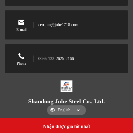
ceo-jun@juhe1718.com
E-mail
0086-133-2625-2166
Phone
Shandong Juhe Steel Co., Ltd.
Nhận được giá tốt nhất
Get a Quote
Shandong Juhe Steel Co., Ltd.